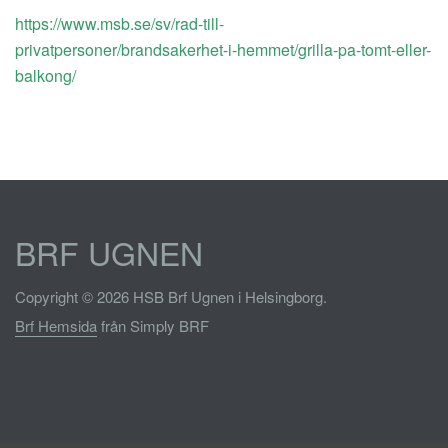
https://www.msb.se/sv/rad-till-
privatpersoner/brandsakerhet-i-hemmet/grilla-pa-tomt-eller-
balkong/
BRF UGNEN
Copyright © 2026 HSB Brf Ugnen i Helsingborg.
Brf Hemsida
från Simply BRF