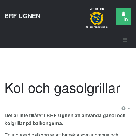
BRF UGNEN
in
Kol och gasolgrillar
EM
Det är inte tillåtet i BRF Ugnen att använda gasol och
kolgrillar på balkongerna.
En inglasad balkong är att betrakta som inomhus och